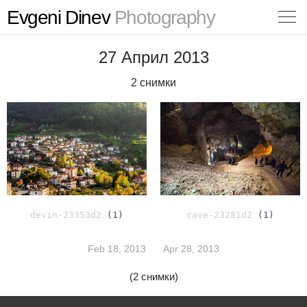
Evgeni Dinev
Photography
27 Април 2013
2 снимки
devin-23353d2
(1)
cave-23281d2
(1)
Feb 18, 2013
Apr 28, 2013
(2 снимки)