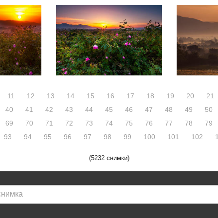
11
12
13
14
15
16
17
18
19
20
21
40
41
42
43
44
45
46
47
48
49
50
69
70
71
72
73
74
75
76
77
78
79
93
94
95
96
97
98
99
100
101
102
(5232 снимки)