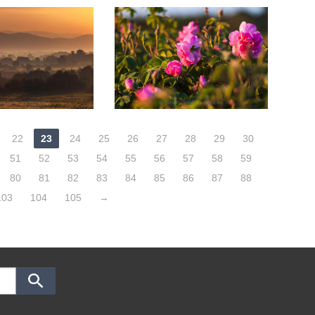
22
23
24
25
26
27
28
29
30
51
52
53
54
55
56
57
58
59
80
81
82
83
84
85
86
87
88
103
104
105
→