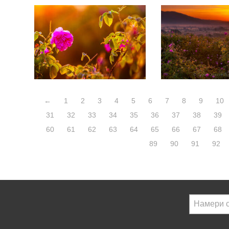
←
1
2
3
4
5
6
7
8
9
10
31
32
33
34
35
36
37
38
39
60
61
62
63
64
65
66
67
68
89
90
91
92