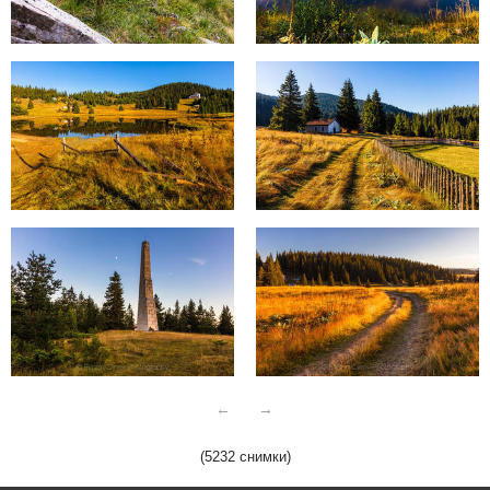
←
→
(5232 снимки)