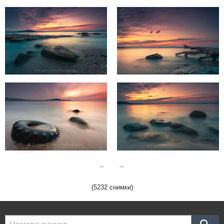
←
→
(5232 снимки)