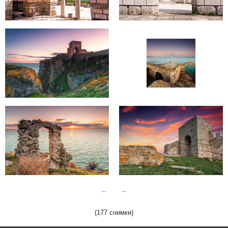
←
→
(177 снимки)