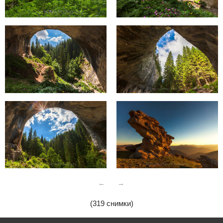
←
→
(319 снимки)