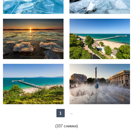
1
→
(337 снимки)