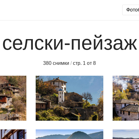
Фото
селски-пейзаж
380 снимки
/
стр. 1 от 8