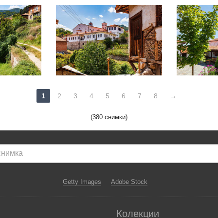
1
2
3
4
5
6
7
8
→
(380 снимки)
Getty Images
Adobe Stock
Колекции