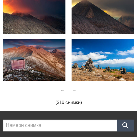
←
→
(319 снимки)