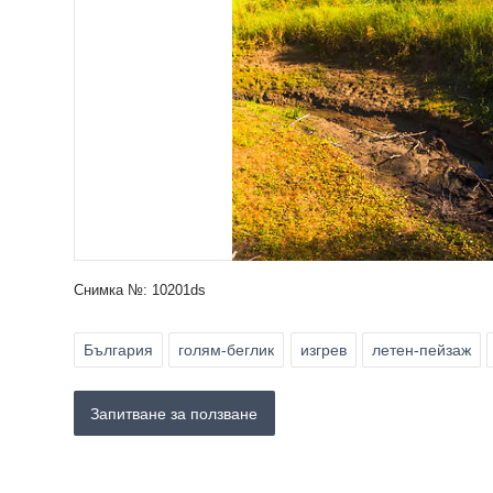
Снимка №: 10201ds
България
голям-беглик
изгрев
летен-пейзаж
Запитване за ползване