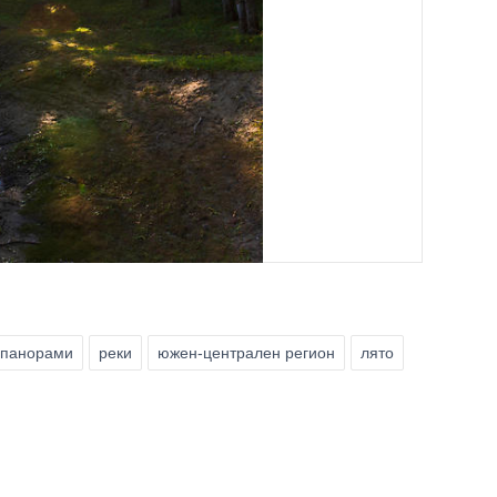
панорами
реки
южен-централен регион
лято