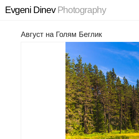
Evgeni Dinev
Photography
Август на Голям Беглик