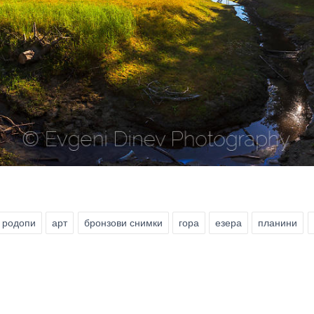
родопи
арт
бронзови снимки
гора
езера
планини