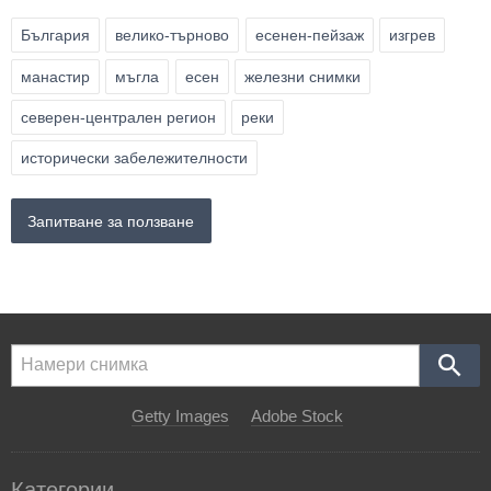
България
велико-търново
есенен-пейзаж
изгрев
манастир
мъгла
есен
железни снимки
северен-централен регион
реки
исторически забележителности
Запитване за ползване
Getty Images
Adobe Stock
Категории