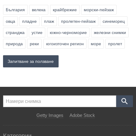
България
велека
крайбрежие
морски-пейзаж
овца
пладне
плаж
пролетен-пейзаж
синеморец
странджа
устие
южно-черноморие
железни снимки
природа
реки
югоизточен регион
море
пролет
Запитване за ползване
Getty Images
Adobe Stock
Категории