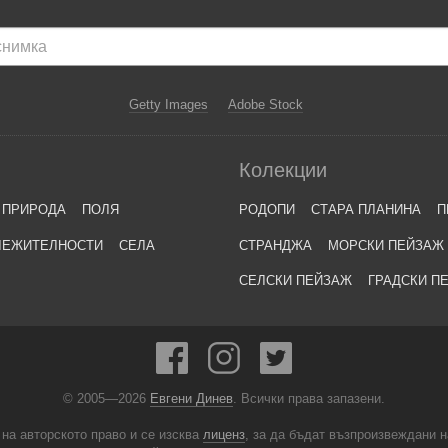
Getty Images
Adobe Stock
Колекции
ПРИРОДА
ПОЛЯ
РОДОПИ
СТАРА ПЛАНИНА
П
ЛЕЖИТЕЛНОСТИ
СЕЛА
СТРАНДЖА
МОРСКИ ПЕЙЗАЖ
СЕЛСКИ ПЕЙЗАЖ
ГРАДСКИ П
© 2005—2026
Евгени Динев
. Всички права запазени.
 на авторското право и се изсква
лиценз
, за да бъдат възпроизвеждани 