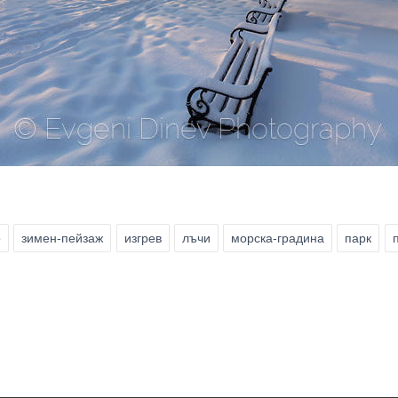
о
зимен-пейзаж
изгрев
лъчи
морска-градина
парк