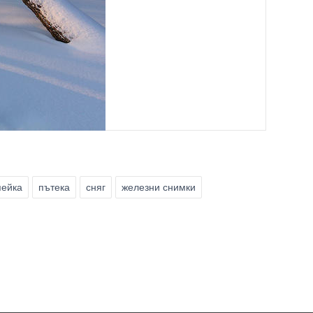
пейка
пътека
сняг
железни снимки