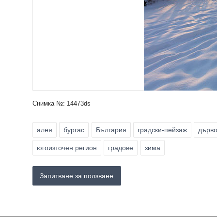
Снимка №: 14473ds
алея
бургас
България
градски-пейзаж
дърв
югоизточен регион
градове
зима
Запитване за ползване