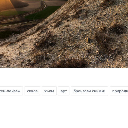
тен-пейзаж
скала
хълм
арт
бронзови снимки
природн