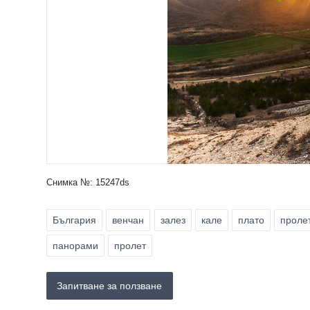
Снимка №: 15247ds
България
венчан
залез
кале
плато
проле
панорами
пролет
Запитване за ползване