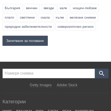
България
венчан
звезди
кале
нощен-пейзаж
плато
светлини
скала
хълм
железни снимки
природни забележителности
североизточен регион
Запитване за ползване
Getty Images
Adobe Stock
Категории