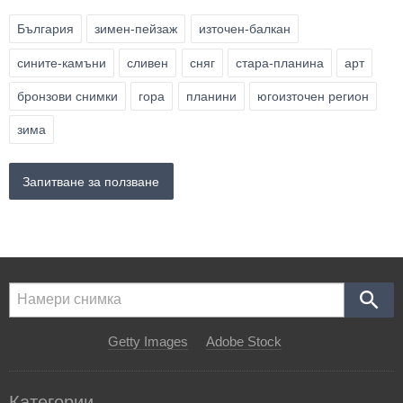
България
зимен-пейзаж
източен-балкан
сините-камъни
сливен
сняг
стара-планина
арт
бронзови снимки
гора
планини
югоизточен регион
зима
Запитване за ползване
Getty Images
Adobe Stock
Категории