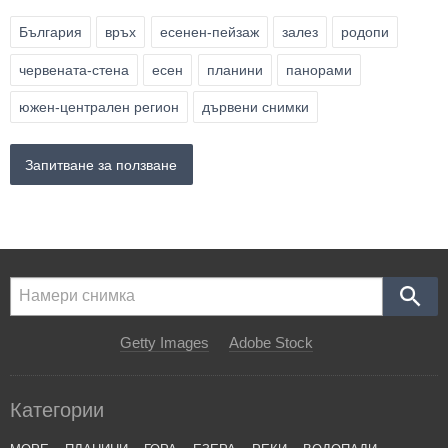
България
връх
есенен-пейзаж
залез
родопи
червената-стена
есен
планини
панорами
южен-централен регион
дървени снимки
Запитване за ползване
Getty Images
Adobe Stock
Категории