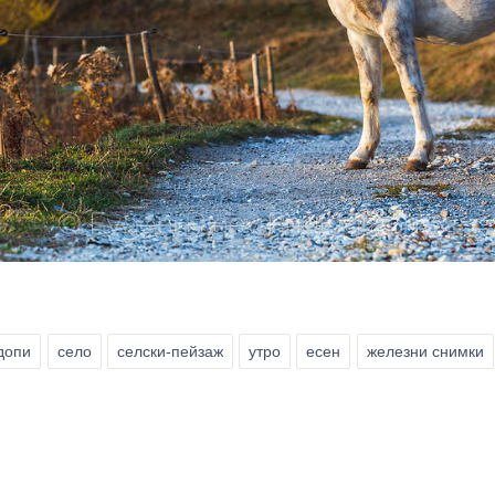
допи
село
селски-пейзаж
утро
есен
железни снимки