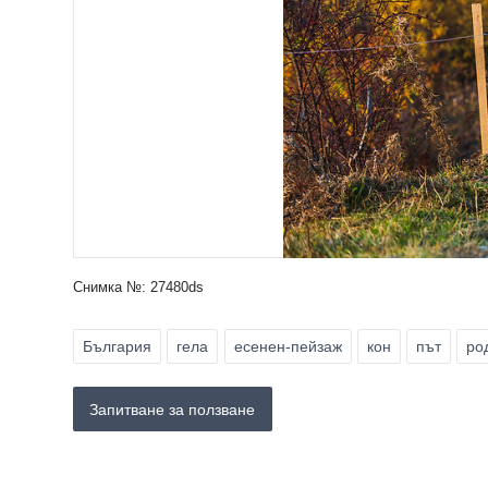
Снимка №: 27480ds
България
гела
есенен-пейзаж
кон
път
ро
Запитване за ползване