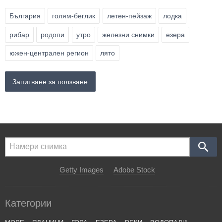
България
голям-беглик
летен-пейзаж
лодка
рибар
родопи
утро
железни снимки
езера
южен-централен регион
лято
Запитване за ползване
Getty Images
Adobe Stock
Категории