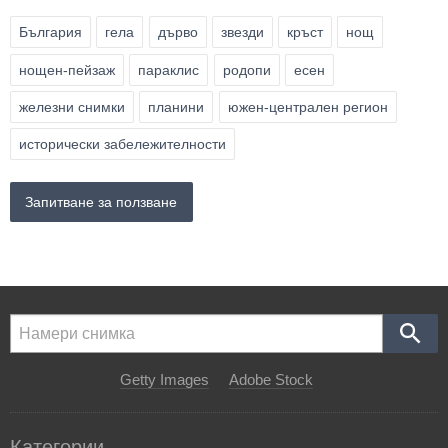
България
гела
дърво
звезди
кръст
нощ
нощен-пейзаж
параклис
родопи
есен
железни снимки
планини
южен-централен регион
исторически забележителности
Запитване за ползване
Getty Images
Adobe Stock
Категории