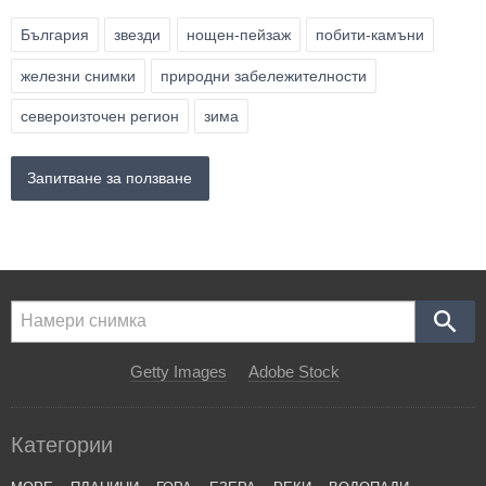
България
звезди
нощен-пейзаж
побити-камъни
железни снимки
природни забележителности
североизточен регион
зима
Запитване за ползване
Getty Images
Adobe Stock
Категории