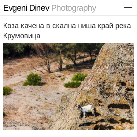
Evgeni Dinev
Photography
Коза качена в скална ниша край река
Крумовица