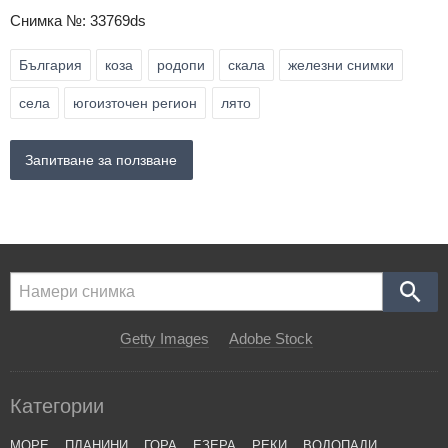
Снимка №: 33769ds
България
коза
родопи
скала
железни снимки
села
югоизточен регион
лято
Запитване за ползване
Getty Images
Adobe Stock
Категории
МОРЕ
ПЛАНИНИ
ГОРА
ЕЗЕРА
РЕКИ
ВОДОПАДИ