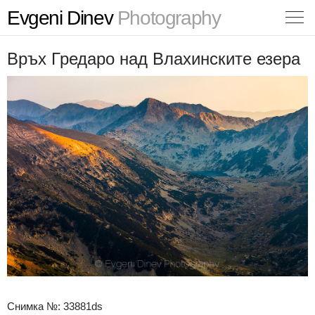
Evgeni Dinev
Photography
Връх Гредаро над Влахинските езера
Снимка №: 33881ds