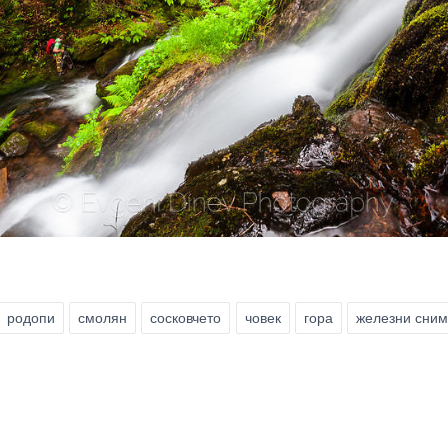
родопи
смолян
сосковчето
човек
гора
железни сним