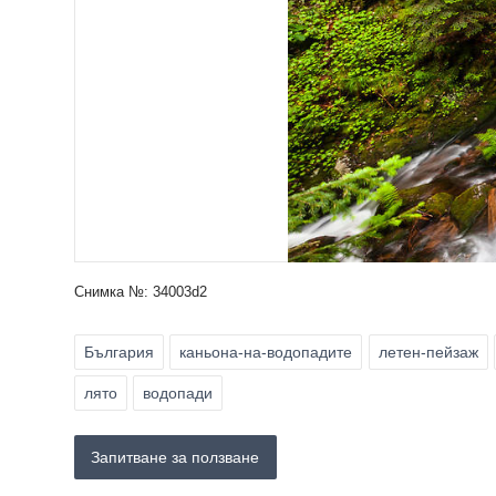
Снимка №: 34003d2
България
каньона-на-водопадите
летен-пейзаж
лято
водопади
Запитване за ползване