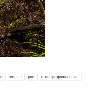
ки
планини
реки
южен-централен регион