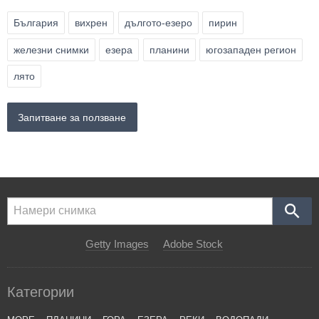
България
вихрен
дългото-езеро
пирин
железни снимки
езера
планини
югозападен регион
лято
Запитване за ползване
Getty Images
Adobe Stock
Категории