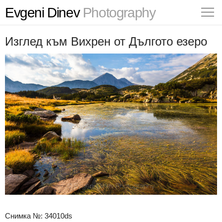
Evgeni Dinev
Photography
Изглед към Вихрен от Дългото езеро
Снимка №: 34010ds