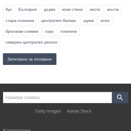
бук
България
дърво
козя-стена
листо
мъгла
стара-планина
централен-балкан
шума
есен
бронзови снимки
гора
планини
северен-централен регион
Запитване за ползване
Getty Images
Adobe Stock
Категории