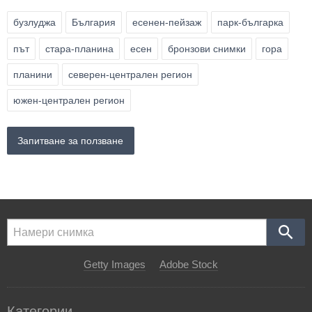
бузлуджа
България
есенен-пейзаж
парк-българка
път
стара-планина
есен
бронзови снимки
гора
планини
северен-централен регион
южен-централен регион
Запитване за ползване
Getty Images
Adobe Stock
Категории