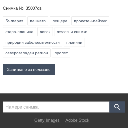
Снимка №: 35097ds
България
пешкето
пещера
пролетен-пейзаж
стара-планина
човек
железни снимки
природни забележителности
планини
северозападен регион
пролет
Запитване за ползване
Getty Images
Adobe Stock