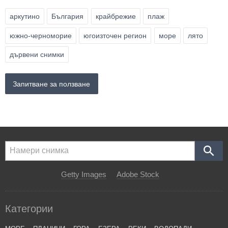
аркутино
България
крайбрежие
плаж
южно-черноморие
югоизточен регион
море
лято
дървени снимки
Запитване за ползване
Getty Images
Adobe Stock
Категории