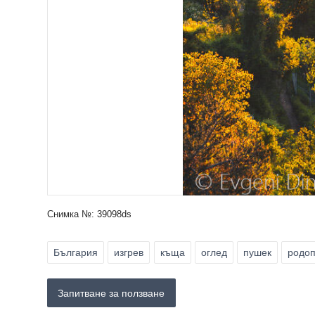
Снимка №: 39098ds
България
изгрев
къща
оглед
пушек
родо
Запитване за ползване