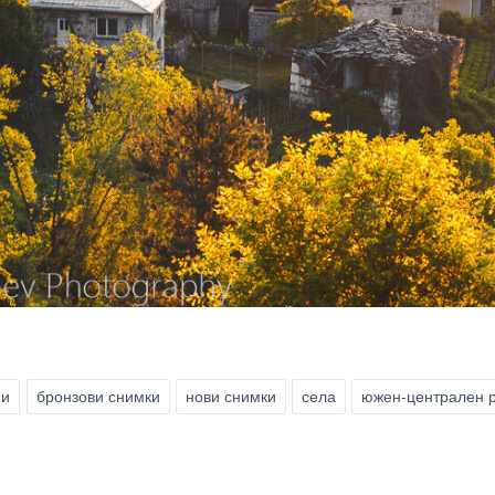
пи
бронзови снимки
нови снимки
села
южен-централен 