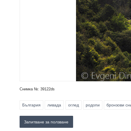
Снимка №: 39122ds
България
ливада
оглед
родопи
бронзови сн
Запитване за ползване