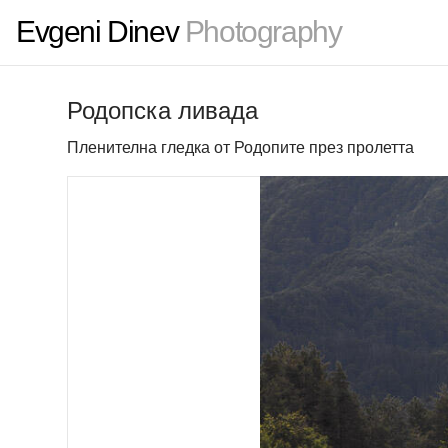
Evgeni Dinev
Photography
Родопска ливада
Пленителна гледка от Родопите през пролетта