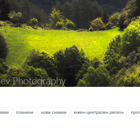
имки
планини
нови снимки
южен-централен регион
про