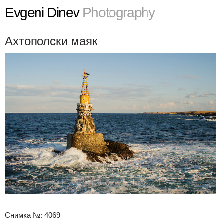
Evgeni Dinev
Photography
Ахтополски маяк
Снимка №: 4069