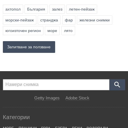
ахтопол
България
залез
летен-пейзаж
морски-пейзаж
странджа
фар
железни снимки
югоизточен регион
море
лято
Запитване за ползване
Getty Images
Adobe Stock
Категории