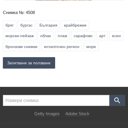
Снимка №: 4508
бряг
бургас
България
крайбрежие
морски-пейзаж
облак
плаж
сарафово
арт
есен
бронзови снимки
югоизточен регион
море
Запитване за ползване
Getty Images
Adobe Stock