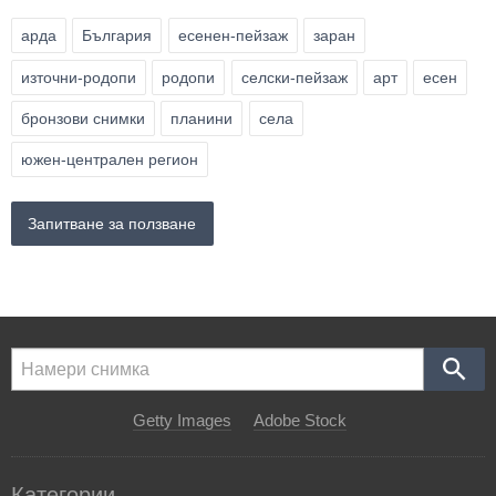
арда
България
есенен-пейзаж
заран
източни-родопи
родопи
селски-пейзаж
арт
есен
бронзови снимки
планини
села
южен-централен регион
Запитване за ползване
Getty Images
Adobe Stock
Категории