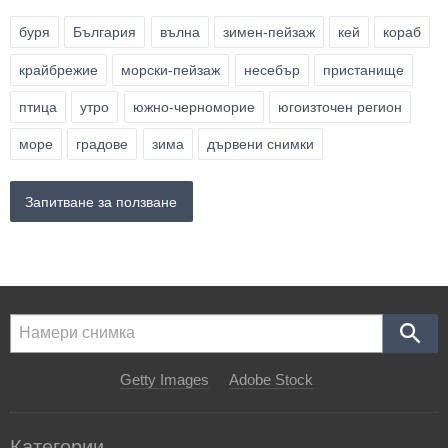
буря
България
вълна
зимен-пейзаж
кей
кораб
крайбрежие
морски-пейзаж
несебър
пристанище
птица
утро
южно-черноморие
югоизточен регион
море
градове
зима
дървени снимки
Запитване за ползване
Getty Images
Adobe Stock
Категории