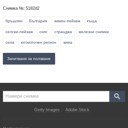
Снимка №: 5182d2
бръшлян
България
зимен-пейзаж
къща
селски-пейзаж
сняг
странджа
железни снимки
села
югоизточен регион
зима
Запитване за ползване
Getty Images
Adobe Stock