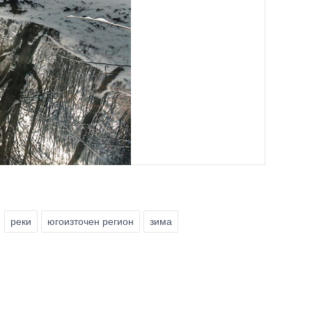
реки
югоизточен регион
зима