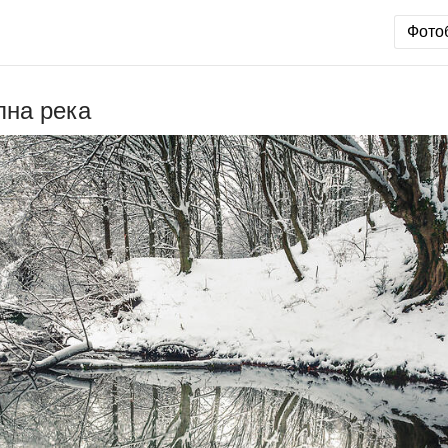
Фото
лна река