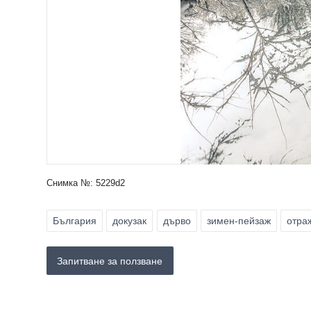
Снимка №: 5229d2
България
докузак
дърво
зимен-пейзаж
отра
Запитване за ползване