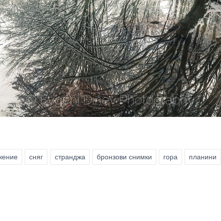
жение
сняг
странджа
бронзови снимки
гора
планини