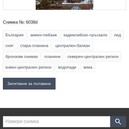
Снимка №: 6038d
България
зимен-пейзаж
кадемлийско-пръскало
лед
сняг
стара-планина
централен-балкан
бронзови снимки
планини
северен-централен регион
южен-централен регион
водопади
зима
Запитване за ползване