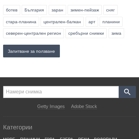
ботев
България
заран
зимен-пейзаж
сняг
стара-планина
централен-балкан
арт
планини
северен-централен регион
сребърни снимки
зима
Запитване за ползване
Getty Images
Adobe Stock
Категории