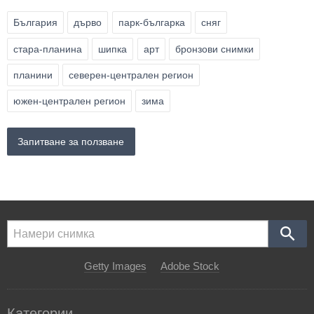
България
дърво
парк-българка
сняг
стара-планина
шипка
арт
бронзови снимки
планини
северен-централен регион
южен-централен регион
зима
Запитване за ползване
Getty Images
Adobe Stock
Категории