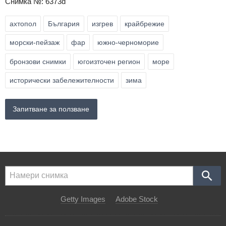
Снимка №: 6373d
ахтопол
България
изгрев
крайбрежие
морски-пейзаж
фар
южно-черноморие
бронзови снимки
югоизточен регион
море
исторически забележителности
зима
Запитване за ползване
Getty Images
Adobe Stock