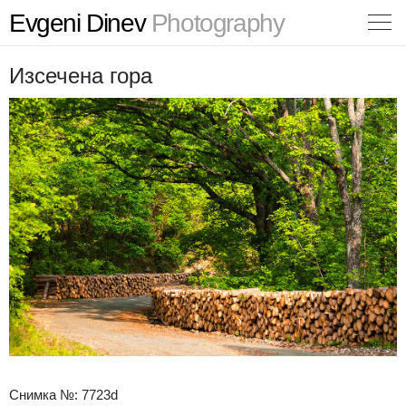
Evgeni Dinev
Photography
Изсечена гора
Снимка №: 7723d