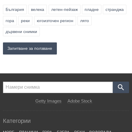
България
велека
летен-пейзаж
пладне
странджа
гора
реки
югоизточен регион
лято
дървени снимки
Запитване за ползване
Getty Images
Adobe Stock
Категории