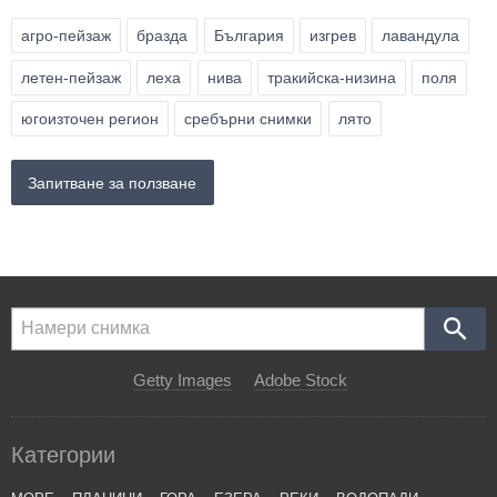
агро-пейзаж
бразда
България
изгрев
лавандула
летен-пейзаж
леха
нива
тракийска-низина
поля
югоизточен регион
сребърни снимки
лято
Запитване за ползване
Getty Images
Adobe Stock
Категории