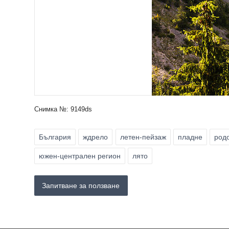
Снимка №: 9149ds
България
ждрело
летен-пейзаж
пладне
род
южен-централен регион
лято
Запитване за ползване