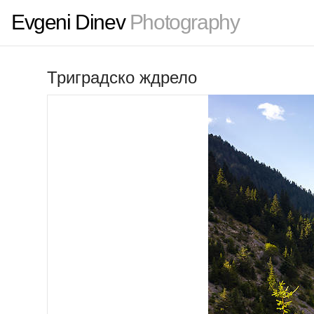
Evgeni Dinev
Photography
Триградско ждрело