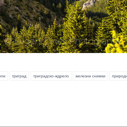
опи
триград
триградско-ждрело
железни снимки
природ