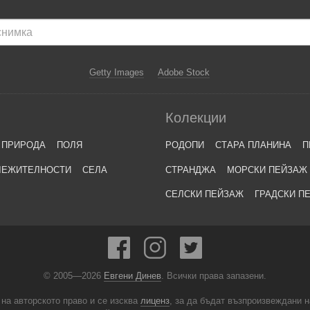
Getty Images
Adobe Stock
Колекции
ПРИРОДА
ПОЛЯ
РОДОПИ
СТАРА ПЛАНИНА
П
ЛЕЖИТЕЛНОСТИ
СЕЛА
СТРАНДЖА
МОРСКИ ПЕЙЗАЖ
СЕЛСКИ ПЕЙЗАЖ
ГРАДСКИ П
© 2005—2026
Евгени Динев
. Всички права запазени.
 на авторското право и се изсква
лиценз
, за да бъдат възпроизвеждани 