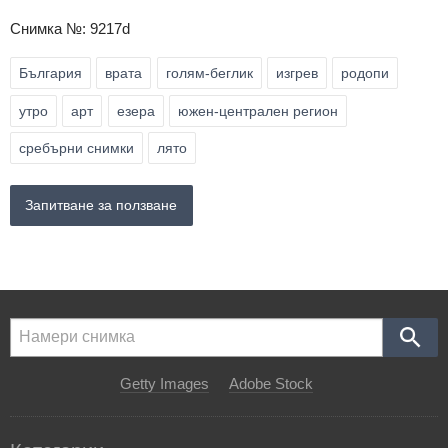
Снимка №: 9217d
България
врата
голям-беглик
изгрев
родопи
утро
арт
езера
южен-централен регион
сребърни снимки
лято
Запитване за ползване
Getty Images
Adobe Stock