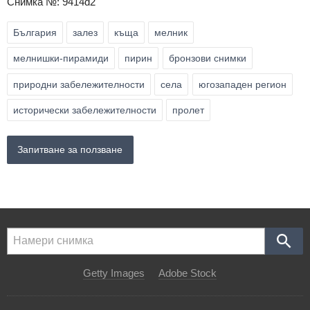
Снимка №: 9414d2
България
залез
къща
мелник
мелнишки-пирамиди
пирин
бронзови снимки
природни забележителности
села
югозападен регион
исторически забележителности
пролет
Запитване за ползване
Getty Images
Adobe Stock