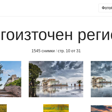
Фото
гоизточен реги
1545 снимки
/
стр. 10 от 31