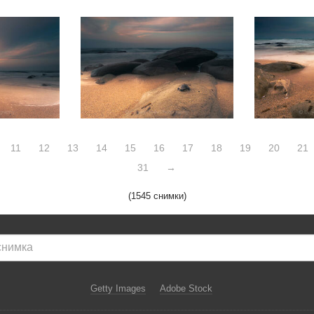
11
12
13
14
15
16
17
18
19
20
21
31
→
(1545 снимки)
Getty Images
Adobe Stock