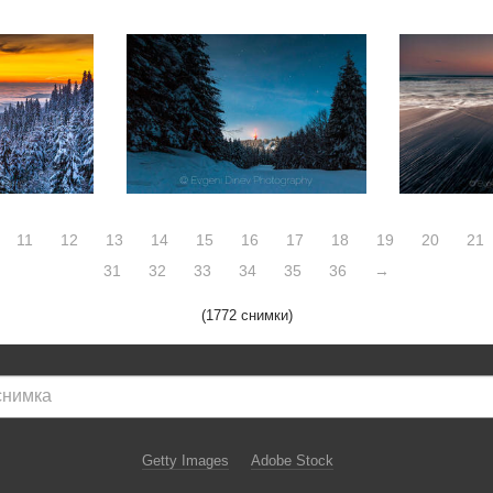
11
12
13
14
15
16
17
18
19
20
21
31
32
33
34
35
36
→
(1772 снимки)
Getty Images
Adobe Stock