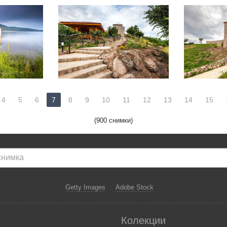
4
5
6
7
8
9
10
11
12
13
14
15
(900 снимки)
Getty Images
Adobe Stock
Колекции